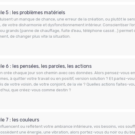
e 5 : les problèmes matériels
aduisent un manque de chance, une erreur de la création, ou plutôt le se
, de votre disharmonie et dysfonctionnement intérieur. Conscientiser l’o
 ou grands (panne de chauffage, fuite d’eau, téléphone cassé…) permet 
ment, de changer plus vite la situation.
e 6 : les pensées, les paroles, les actions
n crée chaque jour son chemin avec ces données. Alors pensez-vous en 
mes, à quitter votre travail ou en positif, version solution ? Et parlez-vou
és de votre voisin, de votre conjoint, de la vie ? Quelles actions faites-vo
rd’hui, que créez-vous comme destin ?
e 7 : les couleurs
influencent ou reflètent votre ambiance intérieure, vos besoins, vos souff
possèdent une énergie, une vibration, alors portez-vous du noir ou du bla