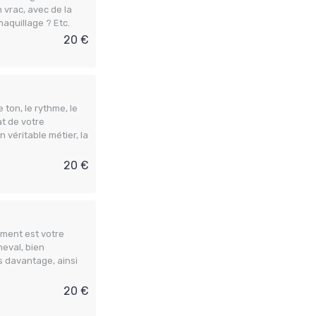
n vrac, avec de la
maquillage ? Etc.
20 €
ton, le rythme, le
at de votre
 véritable métier, la
20 €
mment est votre
heval, bien
s davantage, ainsi
20 €