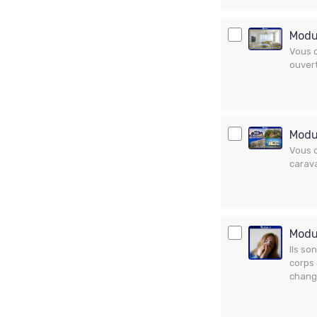
Modul
Vous c
ouvert
Modul
Vous c
carava
Modul
Ils so
corps 
chang