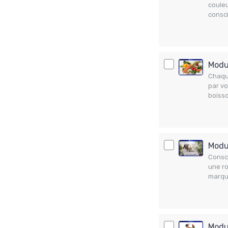
couleu
consc
Modul
Chaque
par vo
boisso
Modul
Consci
une ro
marque
Modu