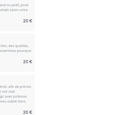
rand ou petit, posé
étails selon votre
20 €
tés, des qualités,
nscientisez pourquoi
20 €
it, afin de prévoir,
voir clair.
gir avec justesse.
rveau oublié dans
20 €