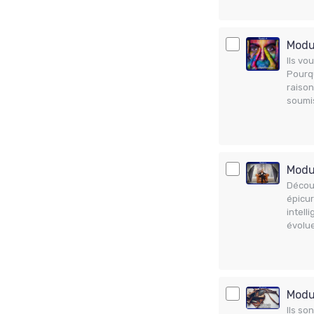
Modu
Ils vo
Pourqu
raison
soumis
Modul
Découv
épicur
intel
évolu
Modul
Ils so