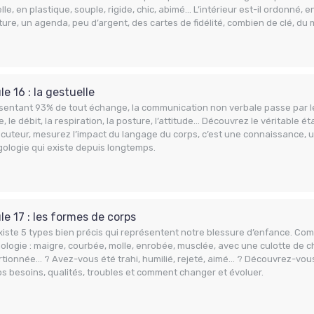
lle, en plastique, souple, rigide, chic, abimé… L’intérieur est-il ordonné, e
ture, un agenda, peu d’argent, des cartes de fidélité, combien de clé, du 
e 16 : la gestuelle
entant 93% de tout échange, la communication non verbale passe par le 
, le débit, la respiration, la posture, l’attitude… Découvrez le véritable ét
ocuteur, mesurez l’impact du langage du corps, c’est une connaissance, un
ologie qui existe depuis longtemps.
e 17 : les formes de corps
existe 5 types bien précis qui représentent notre blessure d’enfance. Co
logie : maigre, courbée, molle, enrobée, musclée, avec une culotte de c
tionnée… ? Avez-vous été trahi, humilié, rejeté, aimé… ? Découvrez-vou
s besoins, qualités, troubles et comment changer et évoluer.