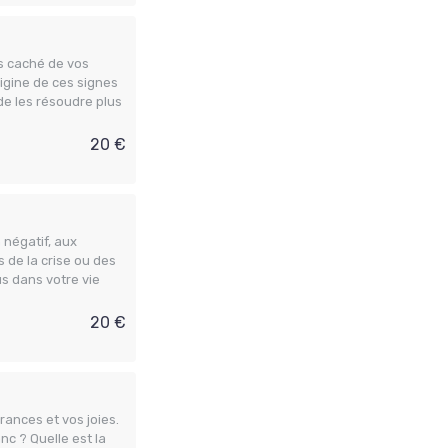
ns caché de vos
rigine de ces signes
de les résoudre plus
20 €
négatif, aux
s de la crise ou des
us dans votre vie
20 €
rances et vos joies.
nc ? Quelle est la