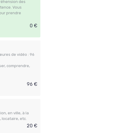
préhension des
stence. Vous
pour prendre
0 €
eures de vidéo : 96
ser, comprendre,
96 €
n, en ville, à la
locataire, etc.
20 €