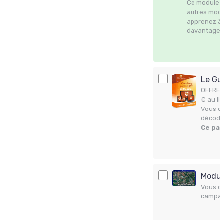
Ce module 
autres mod
apprenez à
davantage 
Le Gu
OFFRE 
€ au l
Vous c
décod
Ce pa
Modul
Vous d
campag