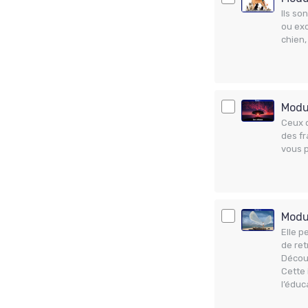
Ils so
ou exc
chien,
Modul
Ceux q
des fr
vous pr
Modul
Elle p
de ret
Découv
Cette 
l’éduc