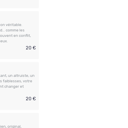
ion véritable.
tard… comme les
ouvent en conflit,
ieux.
20 €
nt, un altruiste, un
s faiblesses, votre
nt changer et
20 €
en, original,