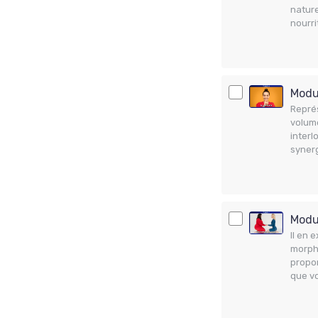
nature
nourri
Modul
Représ
volume
interl
synerg
Modul
Il en 
morpho
propor
que vo