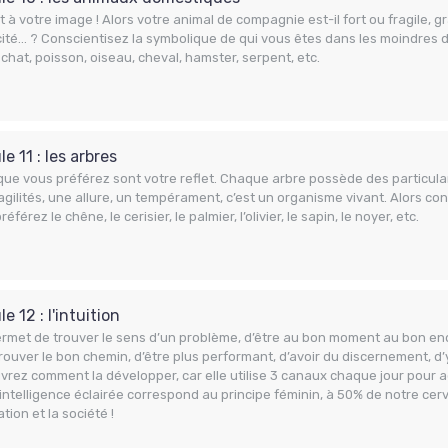
nt à votre image ! Alors votre animal de compagnie est-il fort ou fragile, g
ité… ? Conscientisez la symbolique de qui vous êtes dans les moindres d
 chat, poisson, oiseau, cheval, hamster, serpent, etc.
e 11 : les arbres
ue vous préférez sont votre reflet. Chaque arbre possède des particulari
agilités, une allure, un tempérament, c’est un organisme vivant. Alors co
éférez le chêne, le cerisier, le palmier, l’olivier, le sapin, le noyer, etc.
e 12 : l'intuition
ermet de trouver le sens d’un problème, d’être au bon moment au bon endro
rouver le bon chemin, d’être plus performant, d’avoir du discernement, d’y 
rez comment la développer, car elle utilise 3 canaux chaque jour pour a
intelligence éclairée correspond au principe féminin, à 50% de notre ce
ation et la société !