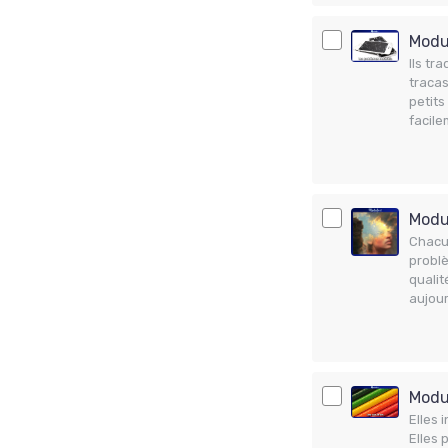
Modul
Ils tr
tracas
petits
facile
Modul
Chacu
problè
qualit
aujou
Modul
Elles 
Elles 