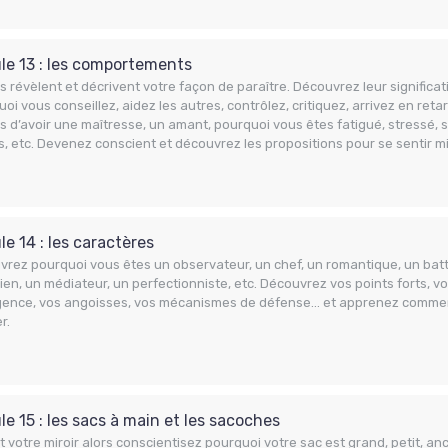
le 13 : les comportements
us révèlent et décrivent votre façon de paraître. Découvrez leur significat
oi vous conseillez, aidez les autres, contrôlez, critiquez, arrivez en re
s d’avoir une maîtresse, un amant, pourquoi vous êtes fatigué, stressé, s
, etc. Devenez conscient et découvrez les propositions pour se sentir m
e 14 : les caractères
rez pourquoi vous êtes un observateur, un chef, un romantique, un batta
ien, un médiateur, un perfectionniste, etc. Découvrez vos points forts, vo
ligence, vos angoisses, vos mécanismes de défense… et apprenez comme
er.
e 15 : les sacs à main et les sacoches
nt votre miroir alors conscientisez pourquoi votre sac est grand, petit, anci